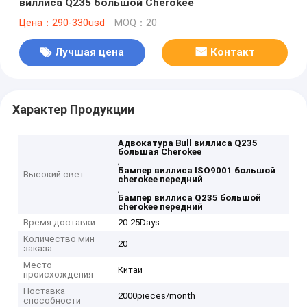
виллиса Q235 большой Cherokee
Цена：290-330usd
MOQ：20
Лучшая цена
Контакт
Характер Продукции
Адвокатура Bull виллиса Q235
большая Cherokee
,
Бампер виллиса ISO9001 большой
Высокий свет
cherokee передний
,
Бампер виллиса Q235 большой
cherokee передний
Время доставки
20-25Days
Количество мин
20
заказа
Место
Китай
происхождения
Поставка
2000pieces/month
способности