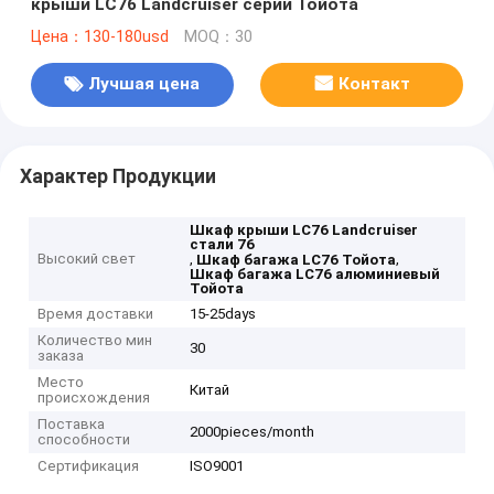
крыши LC76 Landcruiser серии Тойота
Цена：130-180usd
MOQ：30
Лучшая цена
Контакт
Характер Продукции
Шкаф крыши LC76 Landcruiser
стали 76
Высокий свет
,
,
Шкаф багажа LC76 Тойота
Шкаф багажа LC76 алюминиевый
Тойота
Время доставки
15-25days
Количество мин
30
заказа
Место
Китай
происхождения
Поставка
2000pieces/month
способности
Сертификация
ISO9001