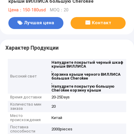
крыши ВИЛЛИСА большую Cherokee
Цена：150-180usd
MOQ：20
Лучшая цена
Контакт
Характер Продукции
Напудрите покрытый черный шкаф
крыши ВИЛЛИСА
,
Корзина крыши черного ВИЛЛИСА
Высокий свет
большая Cherokee
,
Напудрите покрытую большую
Cherokee корзину крыши
Время доставки
20-25Days
Количество мин
20
заказа
Место
Китай
происхождения
Поставка
2000pieces
способности