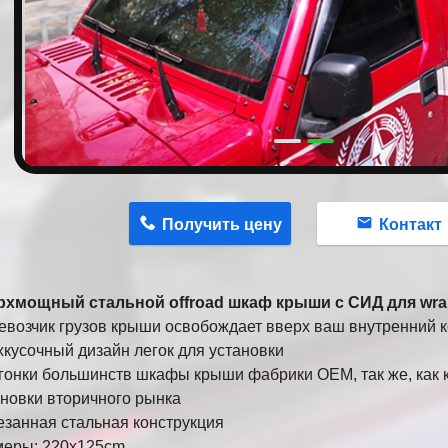
n
Получить цену
Контакт
рхмощный стальной offroad шкаф крыши с СИД для wran
евозчик грузов крыши освобождает вверх ваш внутренний 
хкусочный дизайн легок для установки
гонки большинств шкафы крыши фабрики OEM, так же, как
ановки вторичного рынка
езанная стальная конструкция
меры: 220x125cm