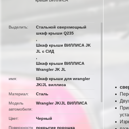
butto
Выделить
Стальной сверхмощный
шкаф крыши Q235
,
Шкаф крыши ВИЛЛИСА JK
JL с СИД
,
Шкаф крыши ВИЛЛИСА
Wrangler JK JL
имя
Шкаф крыши для wrangler
JK/JL виллиса
све
Материал
Сталь
Пер
Дву
Модель
Wrangler JK/JL ВИЛЛИСА
При
автомобиля
уст
Цвет
Черный
Изр
Поверхностн
покрытие порошка
раз