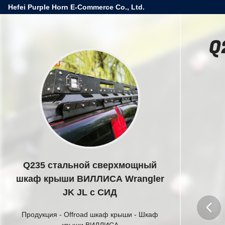
Hefei Purple Horn E-Commerce Co., Ltd.
Q
Q235 стальной сверхмощный
шкаф крыши ВИЛЛИСА Wrangler
JK JL с СИД
Продукция
-
Offroad шкаф крыши
-
Шкаф
крыши ВИЛЛИСА