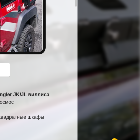
button
gler JK/JL виллиса
космос
 квадратные шкафы