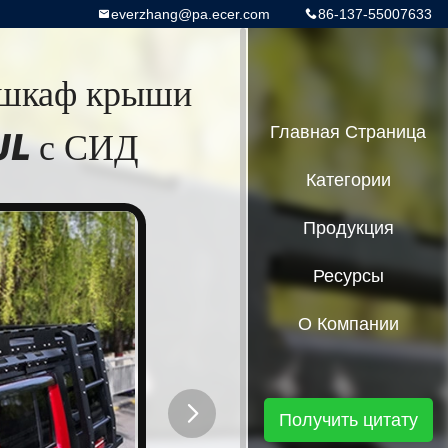
everzhang@pa.ecer.com
86-137-55007633
 шкаф крыши
L с СИД
Главная Страница
Категории
Продукция
Ресурсы
О Компании
Получить цитату