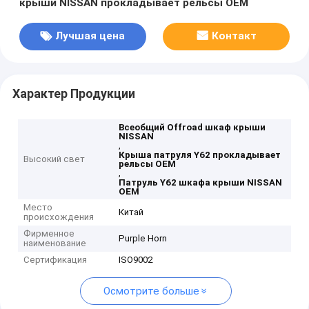
крыши NISSAN прокладывает рельсы OEM
Лучшая цена
Контакт
Характер Продукции
Всеобщий Offroad шкаф крыши
NISSAN
,
Крыша патруля Y62 прокладывает
Высокий свет
рельсы OEM
,
Патруль Y62 шкафа крыши NISSAN
OEM
Место
Китай
происхождения
Фирменное
Purple Horn
наименование
Сертификация
ISO9002
Осмотрите больше