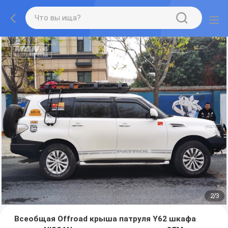
2
/
3
Всеобщая Offroad крыша патруля Y62 шкафа